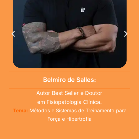
Belmiro de Salles:
Autor Best Seller e Doutor
em Fisiopatologia Clínica.
Tema:
Métodos e Sistemas de Treinamento para
Força e Hipertrofia