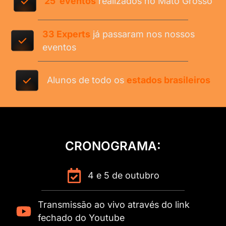
25 eventos
realizados no Mato Grosso
33 Experts
já passaram nos nossos
eventos
Alunos de todo os
estados brasileiros
CRONOGRAMA:
4 e 5 de outubro
Transmissão ao vivo através do link
fechado do Youtube